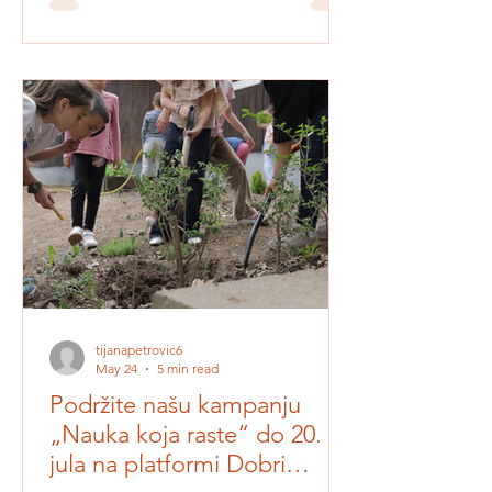
istraživanja i učenja na otvorenom.
Kroz kampanju prikupljamo sredstva za
realizaciju programa Naučno igralište u
dva vrtića i dve osnovne škole. Cilj nam
je da deca dobiju učionice bez zidova
- baštenske leje, senzorne staze, kućice
za ptice, hotele za insekte, edukativne
instalacije, naučne pakete i podršku
edukatorima da ove prostore koriste za
svakodnevno učenje.
tijanapetrovic6
May 24
5 min read
Podržite našu kampanju