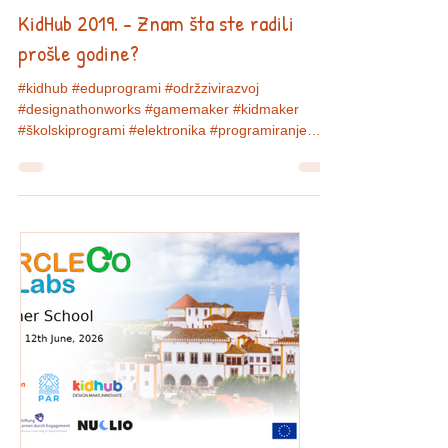
Jan 5, 2020
7 min read
KidHub 2019. - Znam šta ste radili
prošle godine?
#kidhub #eduprogrami #održzivirazvoj
#designathonworks #gamemaker #kidmaker
#školskiprogrami #elektronika #programiranje
#designthinking...