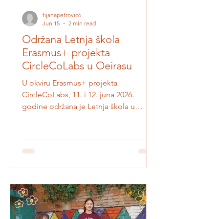
tijanapetrovic6
Jun 15
2 min read
Održana Letnja škola
Erasmus+ projekta
CircleCoLabs u Oeirasu
U okviru Erasmus+ projekta
CircleCoLabs, 11. i 12. juna 2026.
godine održana je Letnja škola u
Oeirasu, Portugal, u prostoru Instituto
Superior Técnico – Taguspark. Partneri i
edukatori iz više evropskih zemalja
okupili su se kako bi zajedno istražili
kako obrazovanje može da osnaži
mlade da razvijaju održiva, cirkularna i