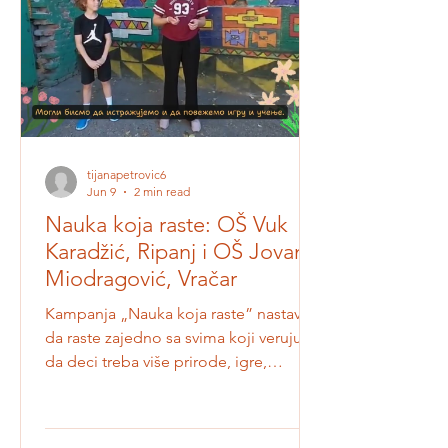
društveno korisna rešenja za izazove u
svojoj školi i zajednici. Projekat
CircleCoLabs bavi se razvojem
obrazovnog modela koji povezuje
cirkularnu ekonomij
tijanapetrovic6
Jun 9
2 min read
Nauka koja raste: OŠ Vuk
Karadžić, Ripanj i OŠ Jovan
Miodragović, Vračar
Kampanja „Nauka koja raste” nastavlja
da raste zajedno sa svima koji veruju
da deci treba više prirode, igre,