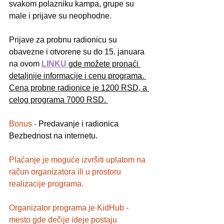
svakom polazniku kampa, grupe su 
male i prijave su neophodne. 
Prijave za probnu radionicu su 
obavezne i otvorene su do 15. januara 
na ovom 
LINKU
gde možete pronaći 
detaljnije informacije i cenu programa. 
Cena probne radionice je 1200 RSD, a 
celog programa 7000 RSD. 
Bonus - 
Predavanje i radionica 
Bezbednost na internetu. 
Plaćanje je moguće izvršiti uplatom na 
račun organizatora ili u prostoru 
realizacije programa.
Organizator programa je KidHub - 
mesto gde dečije ideje postaju 