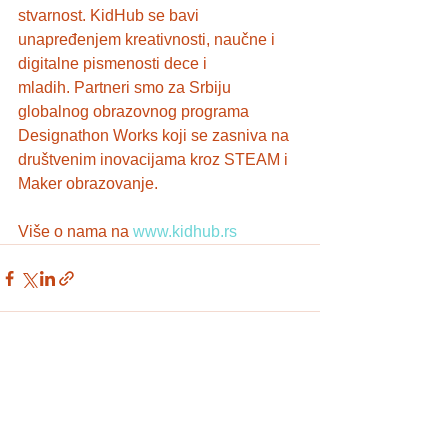
stvarnost. KidHub se bavi 
unapređenjem kreativnosti, naučne i 
digitalne pismenosti dece i 
mladih. Partneri smo za Srbiju 
globalnog obrazovnog programa 
Designathon Works koji se zasniva na 
društvenim inovacijama kroz STEAM i 
Maker obrazovanje. 
Više o nama na 
www.kidhub.rs
See All
Recent Posts