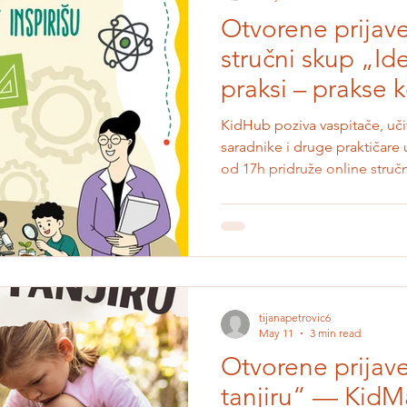
Otvorene prijave
stručni skup „Ide
praksi – prakse k
KidHub poziva vaspitače, učit
saradnike i druge praktičare 
od 17h pridruže online str
razmeni iskustava, primera do
savremene obrazovne pristu
učenje dece i učenika. Otvor
stručni skup „Ideje koje žive 
inspirišu” u organizaciji Ki
učitelje, nastavnike, stručne 
tijanapetrovic6
May 11
3 min read
Otvorene prijave
tanjiru“ — KidM