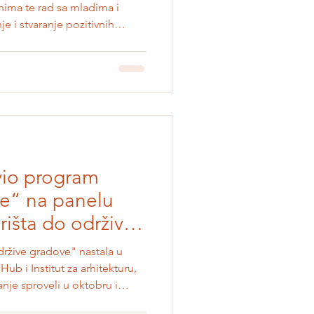
anima te rad sa mladima i
e i stvaranje pozitivnih
 se na godišnji program „Ja
e KidHub. O programu
godišnji edukativno-
 mladima koji žele da steknu
 oblasti omladinskog rada,
ologije i aktivnog građanstva
vio program
te“ na panelu
išta do održivih
držive gradove" nastala u
Hub i Institut za arhitekturu,
nje sproveli u oktobru i
godišnjem, četvrtom po redu