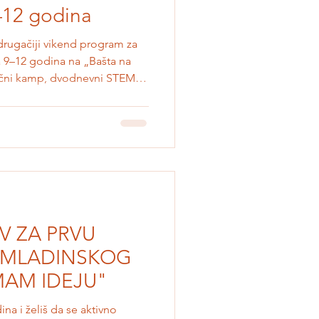
–12 godina
i drugačiji vikend program za
 9–12 godina na „Bašta na
aučni kamp, dvodnevni STEM
du, nauku, baštovanstvo,
dravu ishranu, kreativno
Kroz igru, eksperimente,
 će učiti kako raste hrana koju
i oprašivači važni za naš
i k
V ZA PRVU
OMLADINSKOG
AM IDEJU"
na i želiš da se aktivno