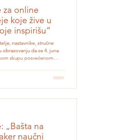
 za online
je koje žive u
oje inspirišu”
elje, nastavnike, stručne
u obrazovanju da se 4. juna
učnom skupu posvećenom
bre prakse i ideja koje
pe pretvaraju u svakodnevno
ene su prijave za online
u praksi - prakse koje
dHub-a! Pozivamo vaspitače,
saradnike i sve prak
: „Bašta na
aker naučni