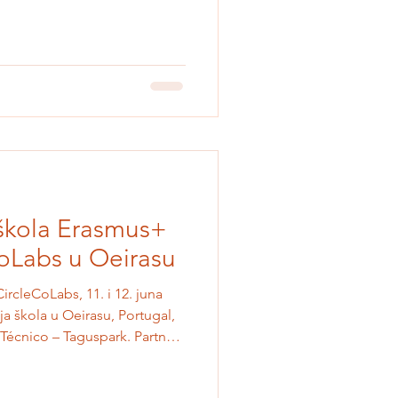
škola Erasmus+
CoLabs u Oeirasu
rcleCoLabs, 11. i 12. juna
a škola u Oeirasu, Portugal,
 Técnico – Taguspark. Partneri
zemalja okupili su se kako bi
ovanje može da osnaži mlade