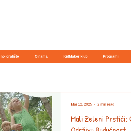
no igralište
O nama
KidMaker klub
Programi
Mar 12, 2025
2 min read
Mali Zeleni Prstići:
Održivu Budućnost