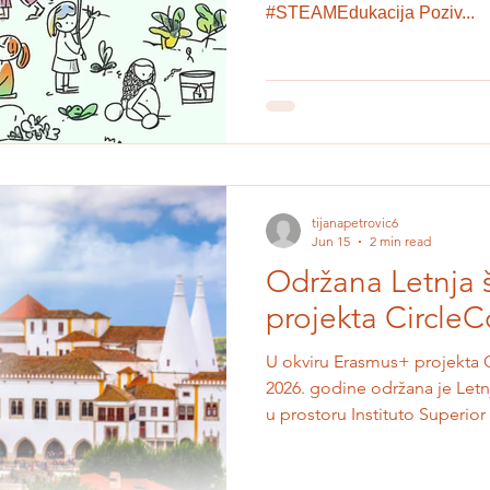
#STEAMEdukacija Poziv...
tijanapetrovic6
Jun 15
2 min read
Održana Letnja 
projekta Circle
U okviru Erasmus+ projekta Ci
2026. godine održana je Letnj
u prostoru Instituto Superior
i edukatori iz više evropskih 
zajedno istražili kako obraz