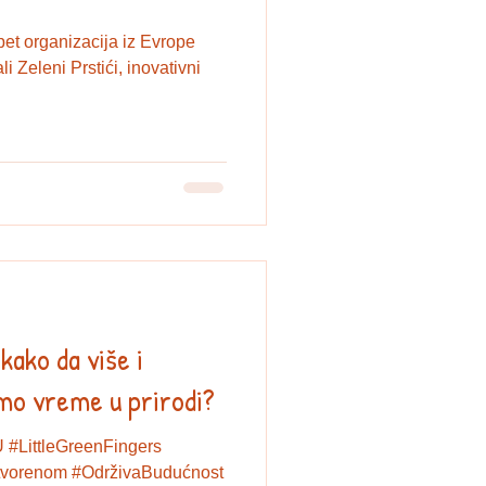
et organizacija iz Evrope
i Zeleni Prstići, inovativni
 kako da više i
imo vreme u prirodi?