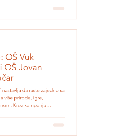
na i društveno korisna rešenja
jednici. Projekat CircleCoLabs
g modela koji povezuje
e: OŠ Vuk
 i OŠ Jovan
ačar
nastavlja da raste zajedno sa
a više prirode, igre,
orenom. Kroz kampanju
lizaciju programa Naučno
snovne škole. Cilj nam je da
ova - baštenske leje,
ce, hotele za insekte,