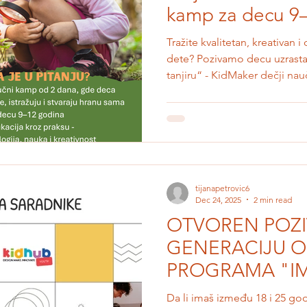
kamp za decu 9
Tražite kvalitetan, kreativan 
dete? Pozivamo decu uzrasta
tanjiru“ - KidMaker dečji n
program koji povezuje priro
pčele, oprašivače, pečurke, z
razmišljanje i praktičan rad. 
istraživanje i timski rad, deca
jedemo, zašto su pčele i drug
tanjir, šta baštu čini zdravom 
tijanapetrovic6
Dec 24, 2025
2 min read
OTVOREN POZI
GENERACIJU 
PROGRAMA "IM
Da li imaš između 18 i 25 godi