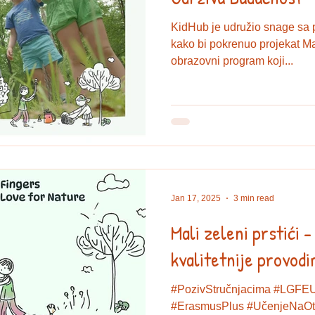
KidHub je udružio snage sa p
kako bi pokrenuo projekat Mal
obrazovni program koji...
Jan 17, 2025
3 min read
Mali zeleni prstići -
kvalitetnije provod
#PozivStručnjacima #LGFEU #LittleGreenFingers
#ErasmusPlus #UčenjeNaOtvorenom #OdrživaBudućnost