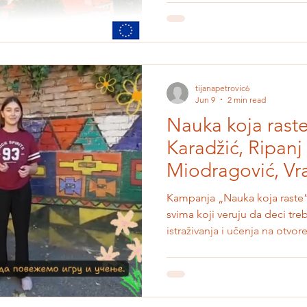
da razvijaju održiva, cirkular
za izazove u svojoj školi i za
bavi se razvojem obrazovno
cirkularnu ekonomij
tijanapetrovic6
Jun 9
2 min read
Nauka koja rast
Karadžić, Ripanj
Miodragović, Vr
Kampanja „Nauka koja raste” 
svima koji veruju da deci treb
istraživanja i učenja na otv
prikupljamo sredstva za rea
igralište u dva vrtića i dve o
deca dobiju učionice bez zid
senzorne staze, kućice za pti