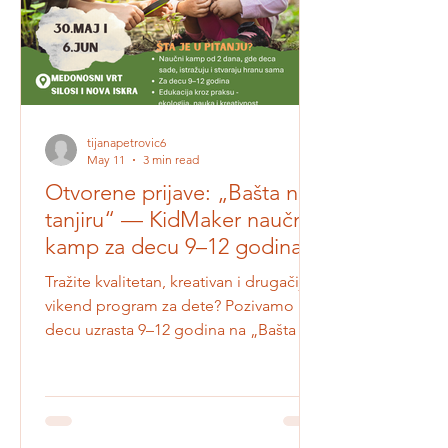
učitelje, nastavnike, stručne saradnike i
sve prak
tijanapetrovic6
May 11
3 min read
Otvorene prijave: „Bašta na
tanjiru“ — KidMaker naučni
kamp za decu 9–12 godina
Tražite kvalitetan, kreativan i drugačiji
vikend program za dete? Pozivamo
decu uzrasta 9–12 godina na „Bašta na
tanjiru“ - KidMaker dečji naučni kamp,
dvodnevni STEM program koji
povezuje prirodu, nauku, baštovanstvo,