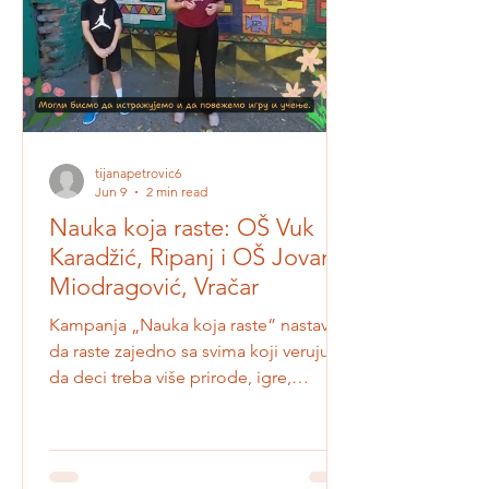
CircleCoLabs bavi se razvojem
obrazovnog modela koji povezuje
cirkularnu ekonomij
tijanapetrovic6
Jun 9
2 min read
Nauka koja raste: OŠ Vuk
Karadžić, Ripanj i OŠ Jovan
Miodragović, Vračar
Kampanja „Nauka koja raste” nastavlja
da raste zajedno sa svima koji veruju
da deci treba više prirode, igre,
istraživanja i učenja na otvorenom.
Kroz kampanju prikupljamo sredstva za