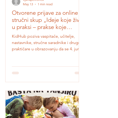
tijanapetrovic6
May 13
1 min read
Otvorene prijave za online
stručni skup „Ideje koje žive
u praksi – prakse koje
inspirišu”
KidHub poziva vaspitače, učitelje,
nastavnike, stručne saradnike i druge
praktičare u obrazovanju da se 4. juna
od 17h pridruže online stručnom
skupu posvećenom razmeni iskustava,
primera dobre prakse i ideja koje
savremene obrazovne pristupe
pretvaraju u svakodnevno učenje dece
i učenika. Otvorene su prijave za online
stručni skup „Ideje koje žive u praksi -
prakse koje inspirišu” u organizaciji
KidHub-a! Pozivamo vaspitače,