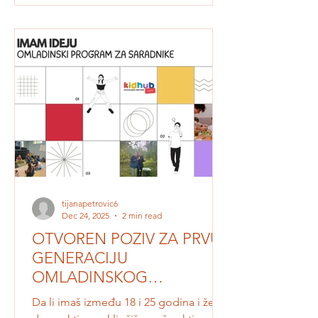
pčele, oprašivače, pečurke, zdravu
ishranu, kreativno razmišljanje i
praktičan rad. Kroz igru, eksperimente,
istraživanje i timski rad, deca će učiti
kako raste hrana koju jedemo, zašto su
pčele i drugi oprašivači važni za naš
tanjir, šta baštu čini zdravom i k
tijanapetrovic6
Dec 24, 2025
2 min read
OTVOREN POZIV ZA PRVU
GENERACIJU
OMLADINSKOG