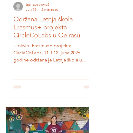
tijanapetrovic6
Jun 15
2 min read
Održana Letnja škola
Erasmus+ projekta
CircleCoLabs u Oeirasu
U okviru Erasmus+ projekta
CircleCoLabs, 11. i 12. juna 2026.
godine održana je Letnja škola u
Oeirasu, Portugal, u prostoru Instituto
Superior Técnico – Taguspark. Partneri i
edukatori iz više evropskih zemalja
okupili su se kako bi zajedno istražili
kako obrazovanje može da osnaži
mlade da razvijaju održiva, cirkularna i
društveno korisna rešenja za izazove u
svojoj školi i zajednici. Projekat