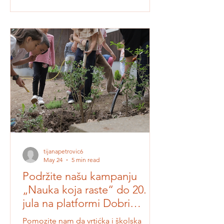
realizaciju programa Naučno igralište u
dva vrtića i dve osnovne škole. Cilj nam
je da deca dobiju učionice bez zidova
- baštenske leje, senzorne staze, kućice
za ptice, hotele za insekte, edukativne
instalacije, naučne pakete i podršku
edukatorima da ove prostore koriste za
svakodnevno učenje.
tijanapetrovic6
May 24
5 min read
Podržite našu kampanju
„Nauka koja raste“ do 20.
jula na platformi Dobri