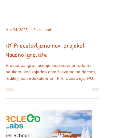
Mar 24, 2025
2 min read
🌿 Predstavljamo novi projekat
Naučno igralište!
Prostor za igru i učenje inspirisan prirodom i
naukom, koji zajedno osmišljavamo sa decom,
roditeljima i edukatorima! 👧👦 Učestvuju: PU...