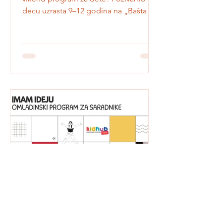
Tražite kvalitetan, kreativan i drugačiji
vikend program za dete? Pozivamo
decu uzrasta 9–12 godina na „Bašta na
tanjiru“ - KidMaker dečji naučni kamp,
dvodnevni STEM program koji
povezuje prirodu, nauku, baštovanstvo,
pčele, oprašivače, pečurke, zdravu
ishranu, kreativno razmišljanje i
praktičan rad. Kroz igru, eksperimente,
istraživanje i timski rad, deca će učiti
kako raste hrana koju jedemo, zašto su
pčele i drugi oprašivači važni za naš
tanjir, šta baštu čini zdravom i k