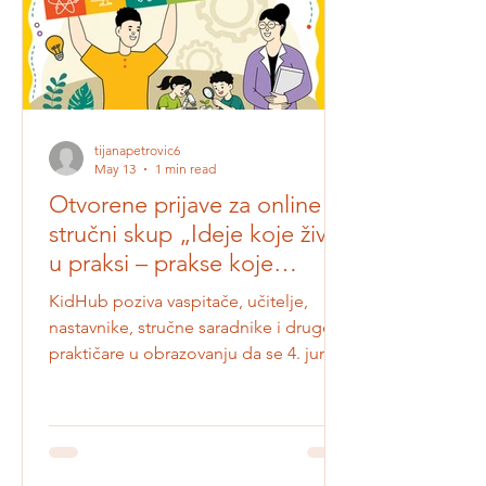
program „Naučno igralište“ u dva
vrtića i jednoj osnovnoj školi u
tijanapetrovic6
May 13
1 min read
Otvorene prijave za online
stručni skup „Ideje koje žive
u praksi – prakse koje
inspirišu”
KidHub poziva vaspitače, učitelje,
nastavnike, stručne saradnike i druge
praktičare u obrazovanju da se 4. juna
od 17h pridruže online stručnom
skupu posvećenom razmeni iskustava,
primera dobre prakse i ideja koje