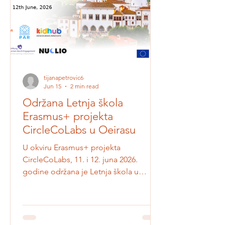
tijanapetrovic6
Jun 15
2 min read
Održana Letnja škola
Erasmus+ projekta
CircleCoLabs u Oeirasu
U okviru Erasmus+ projekta
CircleCoLabs, 11. i 12. juna 2026.
godine održana je Letnja škola u
Oeirasu, Portugal, u prostoru Instituto
Superior Técnico – Taguspark. Partneri i