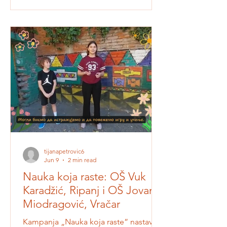
edukatori iz više evropskih zemalja
okupili su se kako bi zajedno istražili
kako obrazovanje može da osnaži
mlade da razvijaju održiva, cirkularna i
društveno korisna rešenja za izazove u
svojoj školi i zajednici. Projekat
CircleCoLabs bavi se razvojem
obrazovnog modela koji povezuje
cirkularnu ekonomij
tijanapetrovic6
Jun 9
2 min read
Nauka koja raste: OŠ Vuk
Karadžić, Ripanj i OŠ Jovan
Miodragović, Vračar