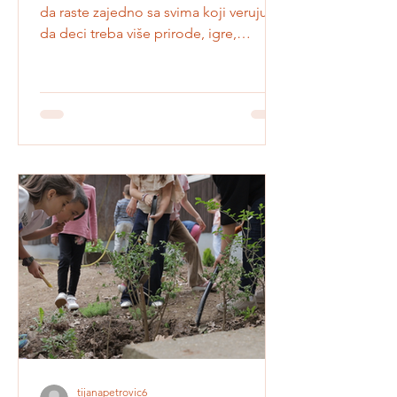
Kampanja „Nauka koja raste” nastavlja
da raste zajedno sa svima koji veruju
da deci treba više prirode, igre,
istraživanja i učenja na otvorenom.
Kroz kampanju prikupljamo sredstva za
realizaciju programa Naučno igralište u
dva vrtića i dve osnovne škole. Cilj nam
je da deca dobiju učionice bez zidova
- baštenske leje, senzorne staze, kućice
za ptice, hotele za insekte, edukativne
instalacije, naučne pakete i podršku
edukatorima da ove prostore koriste za
svakodnevno učenje.