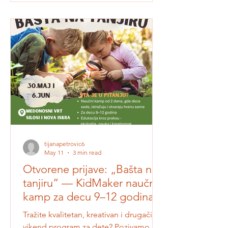
savremene obrazovne pristupe
pretvaraju u svakodnevno učenje dece
i učenika. Otvorene su prijave za online
stručni skup „Ideje koje žive u praksi -
prakse koje inspirišu” u organizaciji
KidHub-a! Pozivamo vaspitače,
učitelje, nastavnike, stručne saradnike i
sve prak
tijanapetrovic6
May 11
3 min read
Otvorene prijave: „Bašta na
tanjiru“ — KidMaker naučni
kamp za decu 9–12 godina