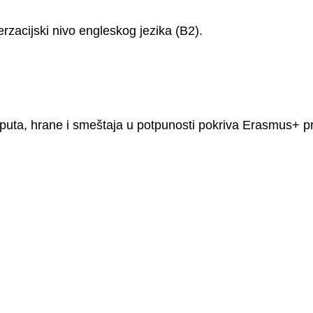
rzacijski nivo engleskog jezika (B2).
puta, hrane i smeštaja u potpunosti pokriva Erasmus+ p