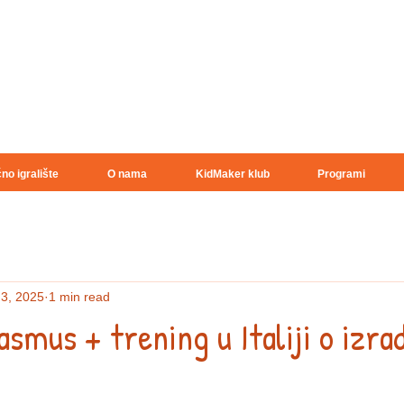
no igralište
O nama
KidMaker klub
Programi
 3, 2025
1 min read
asmus + trening u Italiji o izrad