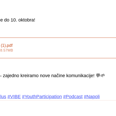
ne do 10. oktobra!
(1)
.pdf
 8.57MB
– zajedno kreiramo nove načine komunikacije! 💬🌱
lus
#VIBE
#YouthParticipation
#Podcast
#Napoli