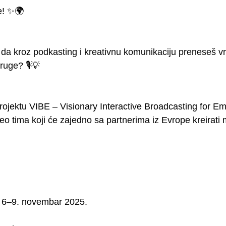
e! ✨🌍
 da kroz podkasting i kreativnu komunikaciju preneseš vr
ruge? 🎙️💡
rojektu VIBE – Visionary Interactive Broadcasting for 
deo tima koji će zajedno sa partnerima iz Evrope kreirati
: 6–9. novembar 2025.