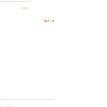
See All
i
More