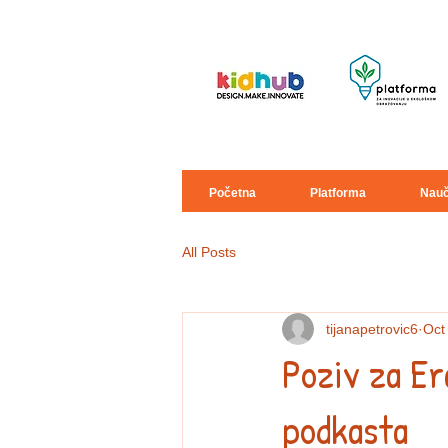
Početna
Platforma
Nauč
All Posts
tijanapetrovic6
Oct
Poziv za Er
podkasta