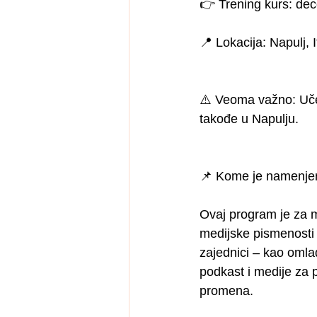
👉 Trening kurs: de
📍 Lokacija: Napulj, I
⚠️ Veoma važno: Učes
takođe u Napulju.
📌 Kome je namenje
Ovaj program je za m
medijske pismenosti 
zajednici – kao omladi
podkast i medije za p
promena.