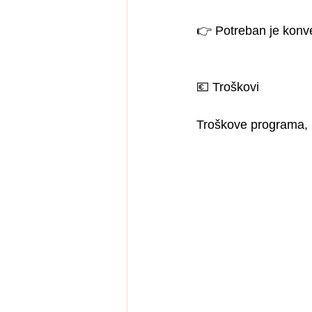
👉 Potreban je konve
💶 Troškovi
Troškove programa, 