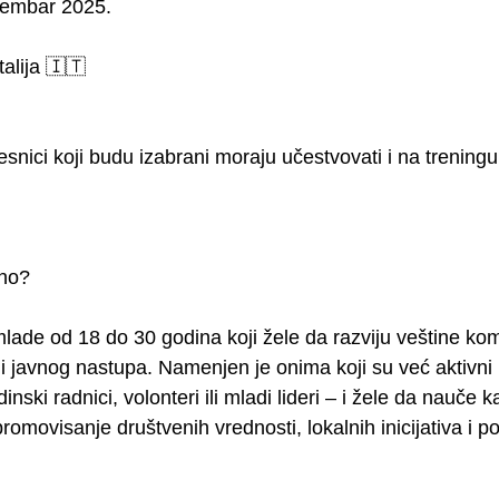
cembar 2025.
talija 🇮🇹
nici koji budu izabrani moraju učestvovati i na trening
no?
lade od 18 do 30 godina koji žele da razviju veštine kom
i javnog nastupa. Namenjen je onima koji su već aktivni 
nski radnici, volonteri ili mladi lideri – i žele da nauče k
romovisanje društvenih vrednosti, lokalnih inicijativa i po