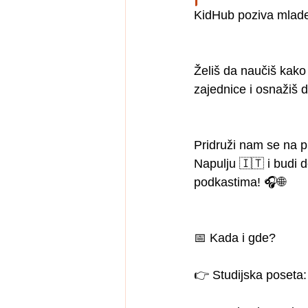
KidHub poziva mlad
Želiš da naučiš kako
zajednice i osnažiš d
Pridruži nam se na p
Napulju 🇮🇹 i budi 
podkastima! 🎧🌐
📅 Kada i gde?
👉 Studijska poseta