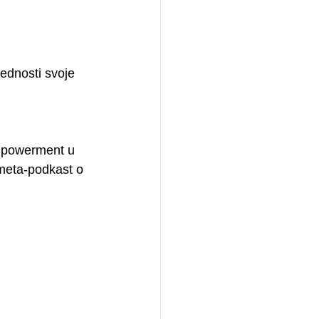
ednosti svoje 
Empowerment u 
 meta-podkast o 