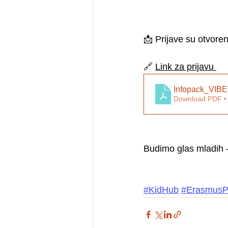
📩 Prijave su otvore
🔗 
Link za prijavu 
Infopack_VIBE 
Download PDF •
Budimo glas mladih 
#KidHub
#ErasmusP