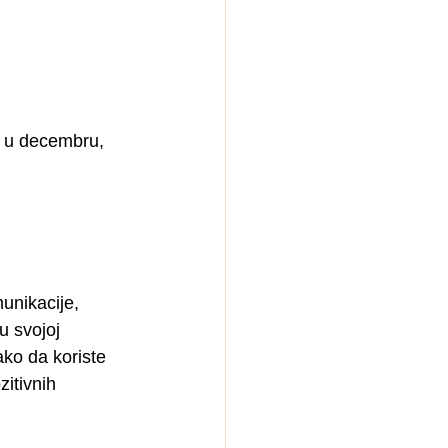
u u decembru, 
unikacije, 
u svojoj 
ako da koriste 
zitivnih 