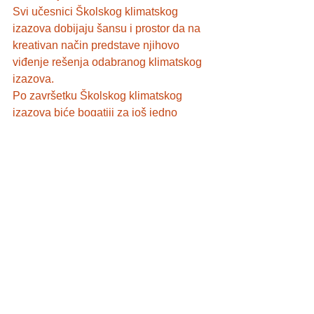
Svi učesnici Školskog klimatskog 
izazova dobijaju šansu i prostor da na 
kreativan način predstave njihovo 
viđenje rešenja odabranog klimatskog 
izazova.   
Po završetku Školskog klimatskog 
izazova biće bogatiji za još jedno 
sjajno iskustvo, uz stečeno znanje i 
nove veštine. Pridružite nam se!  
Dodatne informacije mogu se dobiti na 
064 138 96 16 i 064 128 24 26 ili na 
skola@kidhub.rs i na 
www.dizajnaton.edu.rs