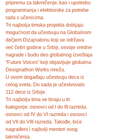
pripremu za takmičenje, kao i upotrebu 
programiranja i elektronike za potrebe 
rada s učenicima.  
Tri najbolja timska projekta dobijaju 
mogućnost da učestvuju na Globalnom 
dečjem Dizajnatonu koji se održava 
već četiri godine u Srbiji, osvoje vredne 
nagrade i budu deo globalnog izveštaja 
“Future Voices” koji objavljuje globalna 
Designathon Works mreža. 
U ovom događaju učestvuju deca iz 
celog sveta. Do sada je učestvovalo 
112 dece iz Srbije.   
Tri najbolja tima se biraju u tri 
kategorije: osnovci od I do III razreda, 
osnovci od IV do VI razreda i osnovci 
od VII do VIII razreda. Takođe, biće 
nagrađeni i najbolji mentori ovog 
takmičenja.