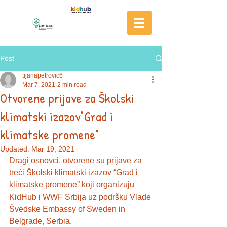
Post
tijanapetrovic6
Mar 7, 2021
2 min read
Otvorene prijave za Školski
klimatski izazov"Grad i
klimatske promene"
Updated:
Mar 19, 2021
Dragi osnovci, otvorene su prijave za 
treći Školski klimatski izazov “Grad i 
klimatske promene” koji organizuju 
KidHub i WWF Srbija uz podršku Vlade 
Švedske Embassy of Sweden in 
Belgrade, Serbia.