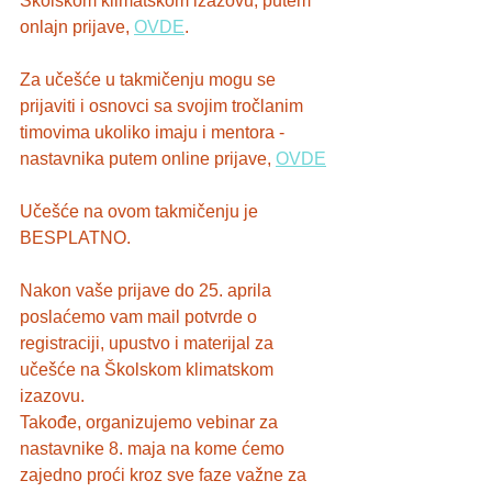
Školskom klimatskom izazovu, putem 
onlajn prijave, 
OVDE
.
Za učešće u takmičenju mogu se 
prijaviti i osnovci sa svojim tročlanim 
timovima ukoliko imaju i mentora - 
nastavnika putem online prijave, 
OVDE
Učešće na ovom takmičenju je 
BESPLATNO.   
Nakon vaše prijave do 25. aprila 
poslaćemo vam mail potvrde o 
registraciji, upustvo i materijal za 
učešće na Školskom klimatskom 
izazovu.   
Takođe, organizujemo vebinar za 
nastavnike 8. maja na kome ćemo 
zajedno proći kroz sve faze važne za 