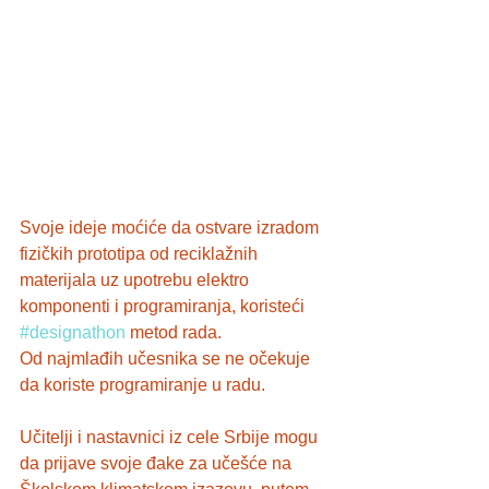
Svoje ideje moćiće da ostvare izradom 
fizičkih prototipa od reciklažnih 
materijala uz upotrebu elektro 
komponenti i programiranja, koristeći 
#designathon
 metod rada.
Od najmlađih učesnika se ne očekuje 
da koriste programiranje u radu.   
Učitelji i nastavnici iz cele Srbije mogu 
da prijave svoje đake za učešće na 