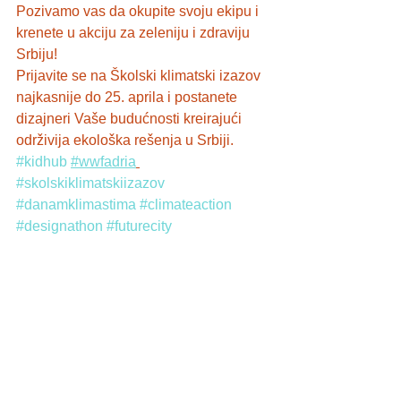
Pozivamo vas da okupite svoju ekipu i 
krenete u akciju za zeleniju i zdraviju 
Srbiju! 
Prijavite se na Školski klimatski izazov 
najkasnije do 25. aprila i postanete 
dizajneri Vaše budućnosti kreirajući 
održivija ekološka rešenja u Srbiji. 
#kidhub
#wwfadria
#skolskiklimatskiizazov
#danamklimastima
#climateaction
#designathon
#futurecity