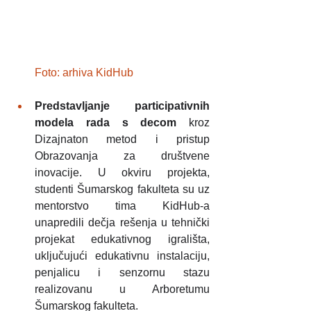
Foto: arhiva KidHub
Predstavljanje participativnih 
modela rada s decom
 kroz 
Dizajnaton metod i pristup 
Obrazovanja za društvene 
inovacije. U okviru projekta, 
studenti Šumarskog fakulteta su uz 
mentorstvo tima KidHub-a 
unapredili dečja rešenja u tehnički 
projekat edukativnog igrališta, 
uključujući edukativnu instalaciju, 
penjalicu i senzornu stazu 
realizovanu u Arboretumu 
Šumarskog fakulteta.