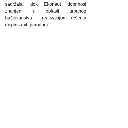
sadržaja, dok Ekonaut doprinosi 
znanjem u oblasti urbanog 
baštovanstva i realizacijom rešenja 
inspirisanih prirodom.
Više o KidHub-u i Ekonautu
KidHub: Organizacija posvećena 
razvijanju kreativnog kapaciteta 
dece kroz obrazovne programe s 
fokusom na ekološke i društvene 
izazove. Saznajte više na 
www.kidhub.rs
.
Ekonaut: Organizacija iz Beograda 
koja promoviše rešenja inspirisana 
prirodom u urbanim sredinama. 
Više na 
www.ekonaut.rs
.
Pridružite nam se i saznajte kako 
zajedno možemo unaprediti prostore 