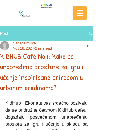
Post
tijanapetrovic6
Nov 18, 2024
2 min read
KIDHUB Café No4: Kako da
unapredimo prostore za igru i
učenje inspirisane prirodom u
urbanim sredinama?
KidHub i Ekonaut vas srdačno pozivaju 
da se pridružite četvrtom KidHub cafeu, 
događaju posvećenom unapređenju 
prostora za igru i učenje u skladu sa 