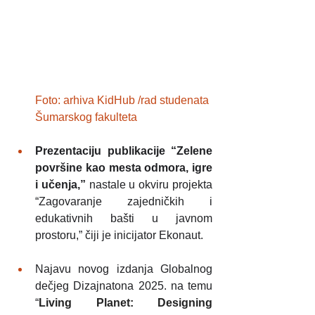
Foto: arhiva KidHub /rad studenata 
Šumarskog fakulteta
Prezentaciju publikacije “Zelene 
površine kao mesta odmora, igre 
i učenja,”
 nastale u okviru projekta 
“Zagovaranje zajedničkih i 
edukativnih bašti u javnom 
prostoru,” čiji je inicijator Ekonaut. 
Najavu novog izdanja Globalnog 
dečjeg Dizajnatona 2025. na temu 
“
Living Planet: Designing 