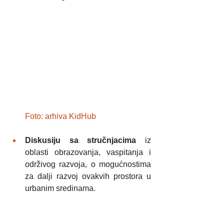
Foto: arhiva KidHub
Diskusiju sa stručnjacima
 iz 
oblasti obrazovanja, vaspitanja i 
održivog razvoja, o mogućnostima 
za dalji razvoj ovakvih prostora u 
urbanim sredinama.