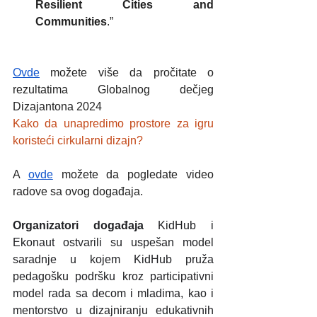
Resilient Cities and 
Communities
.”
Ovde
 možete više da pročitate o 
rezultatima Globalnog dečjeg 
Dizajantona 2024
Kako da unapredimo prostore za igru 
koristeći cirkularni dizajn?
A 
ovde
 možete da pogledate video 
radove sa ovog događaja. 
Organizatori događaja 
KidHub i 
Ekonaut ostvarili su uspešan model 
saradnje u kojem KidHub pruža 
pedagošku podršku kroz participativni 
model rada sa decom i mladima, kao i 
mentorstvo u dizajniranju edukativnih 