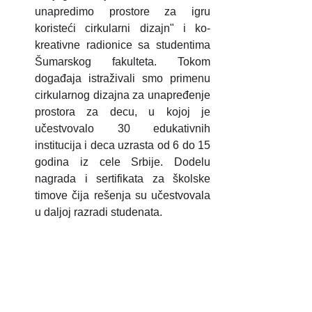
unapredimo prostore za igru 
koristeći cirkularni dizajn" i ko-
kreativne radionice sa studentima 
Šumarskog fakulteta. Tokom 
događaja istraživali smo primenu 
cirkularnog dizajna za unapređenje 
prostora za decu, u kojoj je 
učestvovalo 30 edukativnih 
institucija i deca uzrasta od 6 do 15 
godina iz cele Srbije. Dodelu 
nagrada i sertifikata za školske 
timove čija rešenja su učestvovala 
u daljoj razradi studenata. 