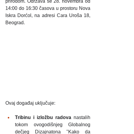
prirodom. Održava se 28. novembra od 
14:00 do 16:30 časova u prostoru Nova 
Iskra Dorćol, na adresi Cara Uroša 18, 
Beograd.
Ovaj događaj uključuje:
Tribinu i izložbu radova
 nastalih 
tokom ovogodišnjeg Globalnog 
dečjeg Dizajnatona "Kako da 